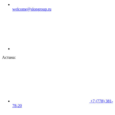
welcome@slongroup.ru
Астана:
+7 (778) 381-
78-20